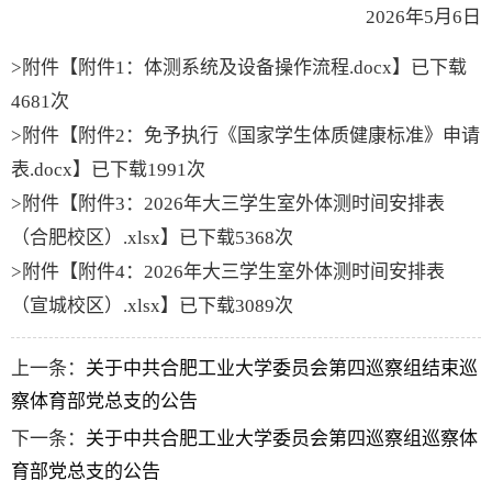
2026年5月6日
>附件【
附件1：体测系统及设备操作流程.docx
】已下载
4681
次
>附件【
附件2：免予执行《国家学生体质健康标准》申请
表.docx
】已下载
1991
次
>附件【
附件3：2026年大三学生室外体测时间安排表
（合肥校区）.xlsx
】已下载
5368
次
>附件【
附件4：2026年大三学生室外体测时间安排表
（宣城校区）.xlsx
】已下载
3089
次
上一条：
关于中共合肥工业大学委员会第四巡察组结束巡
察体育部党总支的公告
下一条：
关于中共合肥工业大学委员会第四巡察组巡察体
育部党总支的公告