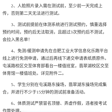
2、人脸照片录入需在测试前，至少前一天完成上
传，否则第二天无法进行测试。
3、测试前提前在体测系统进行测试预约，慎重选择
预约时间，预约后无法取消，且超过3次预约后不测试，
会拉入黑名单！
4、免测/缓测申请先在合肥工业大学信息化乐跑平台
线上进行免测申请，通过后再线下递交申请表纸质原件。
屯溪路校区交至体育部看台一楼值班室，翡翠湖校区交至
体育馆一楼值班处。详见附件二。
5、学生分别在屯溪路东操场，翡翠湖东操场完成集
合，并进行不少于15分钟的测试前准备活动。
6、体质测试严禁冒名顶替、弄虚作假，违者按考试
作弊处理。