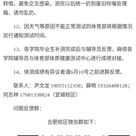
转借，避免交叉感染，测完以后统一扔到废旧吹嘴处理
箱，请勿乱扔。
12、因天气等原因不能正常测试的体育部将根据情况
另行通知测试时间。
13、各学院毕业生补测完成后与辅导员反馈，麻烦各
学院辅导员与体育部体质健康测试中心进行成绩对接。
14、体测成绩有异议者请6月10号之前进群反馈。
联系人：尹文龙 19055112358；薛杨 19326408128；
何志林 17681338824（宣城校区）
问题反馈群：
合肥校区微信群如下：