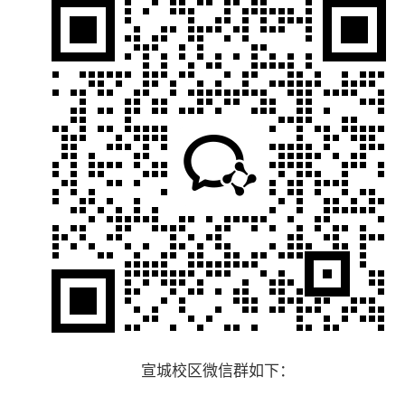
宣城校区微信群如下：